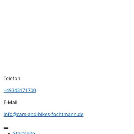
Skip
to
content
Telefon
+49343171700
E-Mail
info@cars-and-bikes-fochtmann.de
Open
Startseite