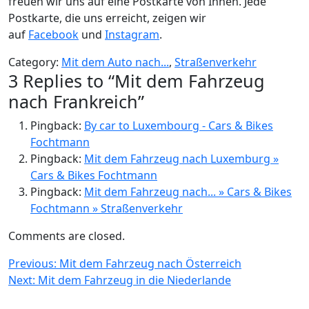
freuen wir uns auf eine Postkarte von Ihnen. Jede
Postkarte, die uns erreicht, zeigen wir
auf
Facebook
und
Instagram
.
Category:
Mit dem Auto nach...
,
Straßenverkehr
3 Replies to “
Mit dem Fahrzeug
nach Frankreich
”
Pingback:
By car to Luxembourg - Cars & Bikes
Fochtmann
Pingback:
Mit dem Fahrzeug nach Luxemburg »
Cars & Bikes Fochtmann
Pingback:
Mit dem Fahrzeug nach... » Cars & Bikes
Fochtmann » Straßenverkehr
Comments are closed.
Beitragsnavigation
Previous:
Mit dem Fahrzeug nach Österreich
Next:
Mit dem Fahrzeug in die Niederlande