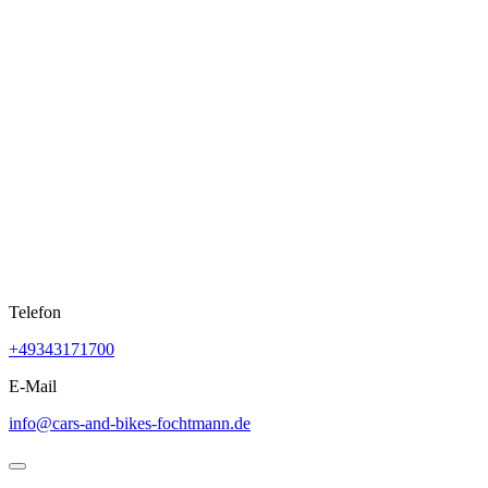
Skip
to
content
Telefon
+49343171700
E-Mail
info@cars-and-bikes-fochtmann.de
Open